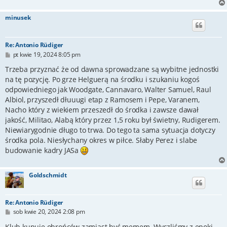
minusek
Re: Antonio Rüdiger
P
pt kwie 19, 2024 8:05 pm
o
s
Trzeba przyznać że od dawna sprowadzane są wybitne jednostki
t
na tę pozycję. Po grze Helguerą na środku i szukaniu kogoś
odpowiedniego jak Woodgate, Cannavaro, Walter Samuel, Raul
Albiol, przyszedł dłuuugi etap z Ramosem i Pepe, Varanem,
Nacho który z wiekiem przeszedł do środka i zawsze dawał
jakość, Militao, Alabą który przez 1,5 roku był świetny, Rudigerem.
Niewiarygodnie długo to trwa. Do tego ta sama sytuacja dotyczy
środka pola. Niesłychany okres w piłce. Słaby Perez i slabe
budowanie kadry JASa
Goldschmidt
Re: Antonio Rüdiger
P
sob kwie 20, 2024 2:08 pm
o
s
Klub kupuje obrońców zamiast być memem. Wyszliśmy z epoki