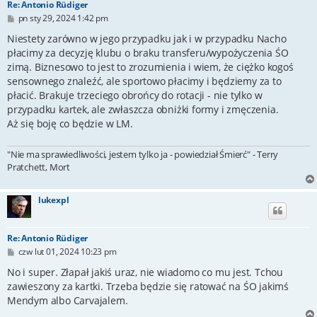
Re: Antonio Rüdiger
P
pn sty 29, 2024 1:42 pm
o
s
Niestety zarówno w jego przypadku jak i w przypadku Nacho
t
płacimy za decyzję klubu o braku transferu/wypożyczenia ŚO
zimą. Biznesowo to jest to zrozumienia i wiem, że ciężko kogoś
sensownego znaleźć, ale sportowo płacimy i będziemy za to
płacić. Brakuje trzeciego obrońcy do rotacji - nie tylko w
przypadku kartek, ale zwłaszcza obniżki formy i zmęczenia.
Aż się boję co będzie w LM.
"Nie ma sprawiedliwości, jestem tylko ja - powiedział Śmierć" - Terry
Pratchett, Mort
lukexpl
Re: Antonio Rüdiger
P
czw lut 01, 2024 10:23 pm
o
s
No i super. Złapał jakiś uraz, nie wiadomo co mu jest. Tchou
t
zawieszony za kartki. Trzeba będzie się ratować na ŚO jakimś
Mendym albo Carvajalem.