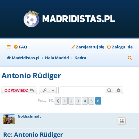
FAQ
Zarejestruj się
Zaloguj się
S
Madridistas.pl
Hala Madrid
Kadra
z
Antonio Rüdiger
u
k
Szukaj
Wyszuki
ODPOWIEDZ
a
Posty: 142
1
2
3
4
5
6
Poprzednia
j
Goldschmidt
Re: Antonio Rüdiger