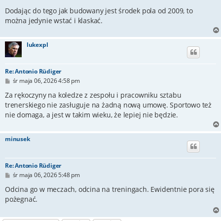
Dodając do tego jak budowany jest środek pola od 2009, to
można jedynie wstać i klaskać.
lukexpl
Re: Antonio Rüdiger
P
śr maja 06, 2026 4:58 pm
o
s
Za rękoczyny na koledze z zespołu i pracowniku sztabu
t
trenerskiego nie zasługuje na żadną nową umowę. Sportowo też
nie domaga, a jest w takim wieku, że lepiej nie będzie.
minusek
Re: Antonio Rüdiger
P
śr maja 06, 2026 5:48 pm
o
s
Odcina go w meczach, odcina na treningach. Ewidentnie pora się
t
pożegnać.