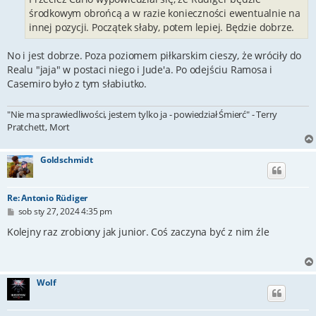
środkowym obrońcą a w razie konieczności ewentualnie na
innej pozycji. Początek słaby, potem lepiej. Będzie dobrze.
No i jest dobrze. Poza poziomem piłkarskim cieszy, że wróciły do
Realu "jaja" w postaci niego i Jude'a. Po odejściu Ramosa i
Casemiro było z tym słabiutko.
"Nie ma sprawiedliwości, jestem tylko ja - powiedział Śmierć" - Terry
Pratchett, Mort
Goldschmidt
Re: Antonio Rüdiger
P
sob sty 27, 2024 4:35 pm
o
s
Kolejny raz zrobiony jak junior. Coś zaczyna być z nim źle
t
Wolf