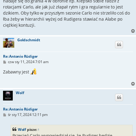
nadaje się do grania 4 w obronie itp. Kiepsko sobie radził z
rotacjami Carlo, ale jak już złapał rytm i gra regularnie to jest
dzikiem. Oby tylko w przyszłym sezonie Carlo nie strzeliło coś do
łba żeby w hierarchii wyżej od Rudigera stawiać na Alabe po
ciężkiej kontuzji.
Goldschmidt
Re: Antonio Rüdiger
P
czw sty 11, 2024 7:01 am
o
s
Zabawny jest
t
Wolf
Re: Antonio Rüdiger
P
śr sty 17, 2024 12:11 pm
o
s
t
Wolf
pisze:
↑
Przecież Carlo wypowiedział się, że Rudiger będzie