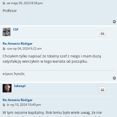
P
wt maja 09, 2023 8:58 pm
o
s
Profesor
t
Clif
Re: Antonio Rüdiger
P
czw sty 04, 2024 9:22 am
o
s
Chciałem tylko napisać że totalny szef z niego i mam dużą
t
satysfakcję wierzyłem w tego wariata od początku.
κύριος Ἰησοῦς
lukexpl
Re: Antonio Rüdiger
P
śr sty 10, 2024 10:49 pm
o
s
W tym sezonie kapitalny. Rok temu było wiele uwag, że nie
t