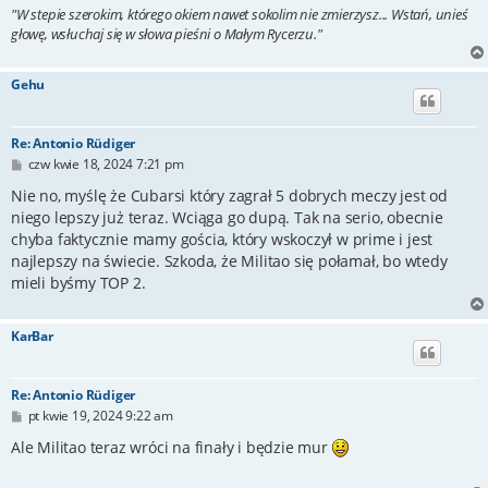
"W stepie szerokim, którego okiem nawet sokolim nie zmierzysz... Wstań, unieś
głowę, wsłuchaj się w słowa pieśni o Małym Rycerzu."
Gehu
Re: Antonio Rüdiger
P
czw kwie 18, 2024 7:21 pm
o
s
Nie no, myślę że Cubarsi który zagrał 5 dobrych meczy jest od
t
niego lepszy już teraz. Wciąga go dupą. Tak na serio, obecnie
chyba faktycznie mamy gościa, który wskoczył w prime i jest
najlepszy na świecie. Szkoda, że Militao się połamał, bo wtedy
mieli byśmy TOP 2.
KarBar
Re: Antonio Rüdiger
P
pt kwie 19, 2024 9:22 am
o
s
Ale Militao teraz wróci na finały i będzie mur
t