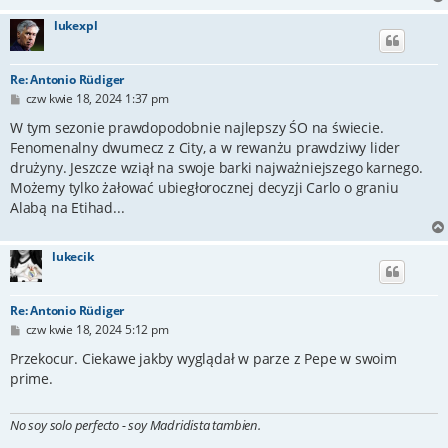
lukexpl
Re: Antonio Rüdiger
P
czw kwie 18, 2024 1:37 pm
o
s
W tym sezonie prawdopodobnie najlepszy ŚO na świecie.
t
Fenomenalny dwumecz z City, a w rewanżu prawdziwy lider
drużyny. Jeszcze wziął na swoje barki najważniejszego karnego.
Możemy tylko żałować ubiegłorocznej decyzji Carlo o graniu
Alabą na Etihad...
lukecik
Re: Antonio Rüdiger
P
czw kwie 18, 2024 5:12 pm
o
s
Przekocur. Ciekawe jakby wyglądał w parze z Pepe w swoim
t
prime.
No soy solo perfecto - soy Madridista tambien.