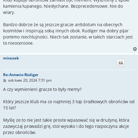
t
kamienia łupanego. Niesłychane. Bezprecedensowe. Nie do
wiary.
Bardzo dobrze że są jeszcze gracze antidotum na obecnych
kosmitów i inspirują sobą innych obok. Rudiger ma dobry pijar
pomimo niechlujności. Niech tak zostanie, w takich starciach jest
to nieocenione.
minusek
Re: Antonio Rüdiger
P
sob kwie 20, 2024 7:51 pm
o
s
A czy wymienieni gracze to były memy?
t
Który jeszcze klub ma co najmniej 3 top środkowych obrońców od
15 lat?
Myślę ze to nie jest takie proste wpasować się w drużynę, która
zazwyczaj prowadzi grę, stoi wysoko i do tego rozpoczyna akcje
przez obrońców.