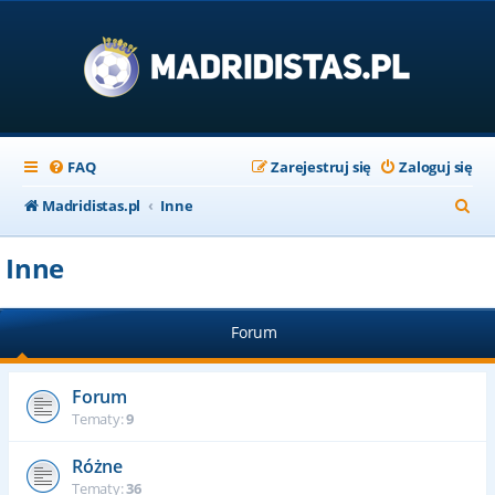
FAQ
Zarejestruj się
Zaloguj się
S
Madridistas.pl
Inne
z
Inne
u
k
Forum
a
j
Forum
Tematy:
9
Różne
Tematy:
36