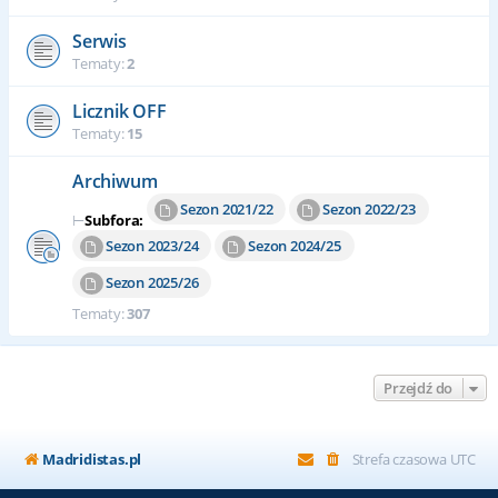
Serwis
Tematy:
2
Licznik OFF
Tematy:
15
Archiwum
Sezon 2021/22
Sezon 2022/23
⊢
Subfora:
Sezon 2023/24
Sezon 2024/25
Sezon 2025/26
Tematy:
307
Przejdź do
Madridistas.pl
Strefa czasowa
UTC