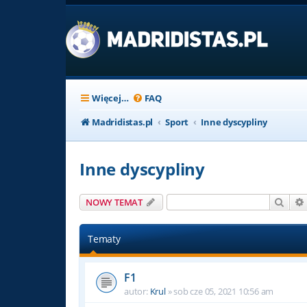
Więcej…
FAQ
Madridistas.pl
Sport
Inne dyscypliny
Inne dyscypliny
Szuk
NOWY TEMAT
Tematy
F1
autor:
Krul
»
sob cze 05, 2021 10:56 am