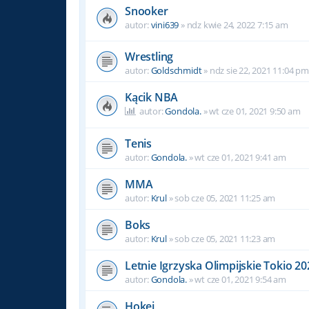
Snooker
autor:
vini639
»
ndz kwie 24, 2022 7:15 am
Wrestling
autor:
Goldschmidt
»
ndz sie 22, 2021 11:04 pm
Kącik NBA
autor:
Gondola.
»
wt cze 01, 2021 9:50 am
Tenis
autor:
Gondola.
»
wt cze 01, 2021 9:41 am
MMA
autor:
Krul
»
sob cze 05, 2021 11:25 am
Boks
autor:
Krul
»
sob cze 05, 2021 11:23 am
Letnie Igrzyska Olimpijskie Tokio 20
autor:
Gondola.
»
wt cze 01, 2021 9:54 am
Hokej