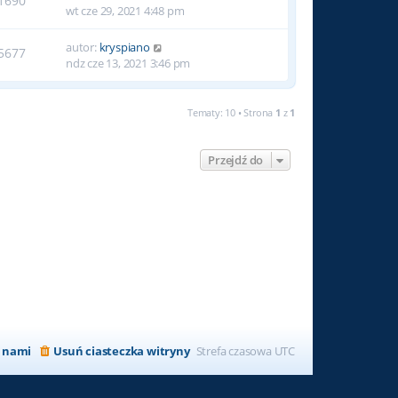
1690
wt cze 29, 2021 4:48 pm
autor:
kryspiano
5677
ndz cze 13, 2021 3:46 pm
Tematy: 10 • Strona
1
z
1
Przejdź do
z nami
Usuń ciasteczka witryny
Strefa czasowa
UTC