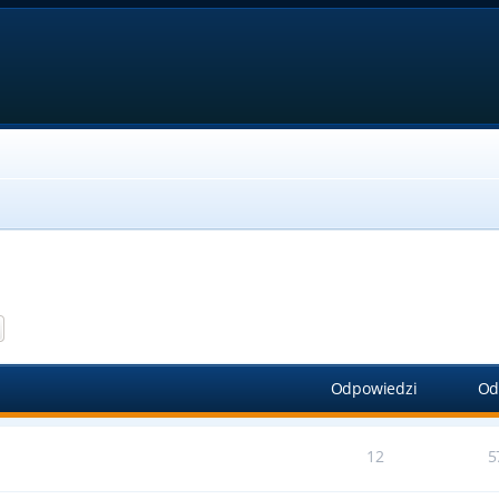
aj
Wyszukiwanie zaawansowane
Odpowiedzi
Od
12
5