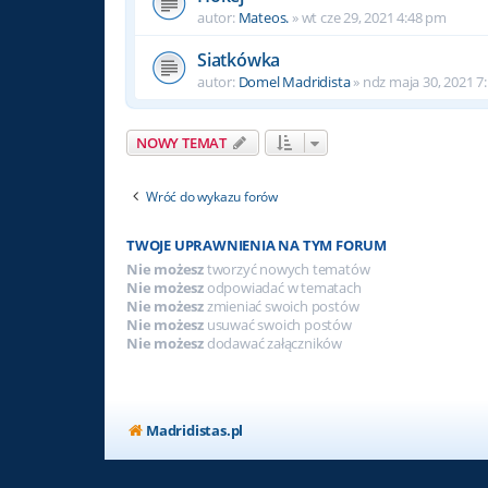
autor:
Mateos.
»
wt cze 29, 2021 4:48 pm
Siatkówka
autor:
Domel Madridista
»
ndz maja 30, 2021 7
NOWY TEMAT
Wróć do wykazu forów
TWOJE UPRAWNIENIA NA TYM FORUM
Nie możesz
tworzyć nowych tematów
Nie możesz
odpowiadać w tematach
Nie możesz
zmieniać swoich postów
Nie możesz
usuwać swoich postów
Nie możesz
dodawać załączników
Madridistas.pl