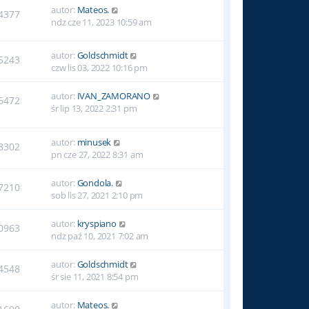
autor:
Mateos.
4377
ndz cze 11, 2023 10:59 am
autor:
Goldschmidt
5243
czw lis 03, 2022 10:16 pm
autor:
IVAN_ZAMORANO
6472
śr lip 13, 2022 2:31 pm
autor:
minusek
8302
pn cze 27, 2022 8:31 am
autor:
Gondola.
7210
sob lis 27, 2021 2:10 pm
autor:
kryspiano
0963
ndz paź 10, 2021 7:02 am
autor:
Goldschmidt
4548
śr sie 11, 2021 8:54 pm
autor:
Mateos.