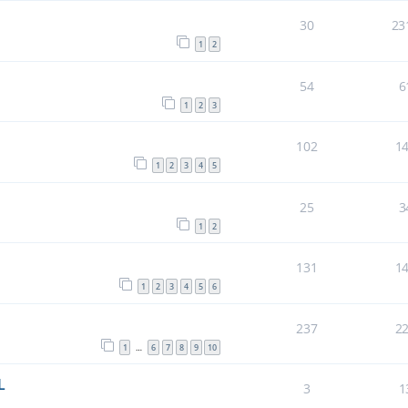
30
23
1
2
54
6
1
2
3
102
1
1
2
3
4
5
25
3
1
2
131
1
1
2
3
4
5
6
237
2
1
6
7
8
9
10
…
L
3
1