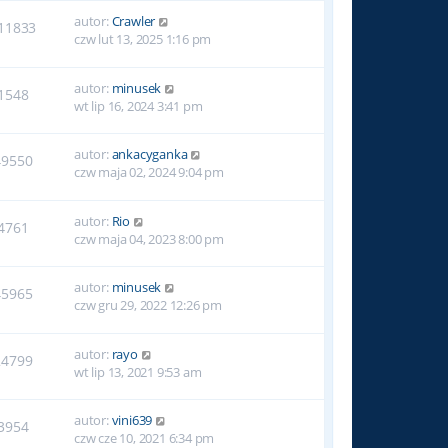
autor:
Crawler
11833
czw lut 13, 2025 1:16 pm
autor:
minusek
1548
wt lip 16, 2024 3:41 pm
autor:
ankacyganka
49550
czw maja 02, 2024 9:04 pm
autor:
Rio
4761
czw maja 04, 2023 8:00 pm
autor:
minusek
45965
czw gru 29, 2022 12:26 pm
autor:
rayo
24799
wt lip 13, 2021 9:53 am
autor:
vini639
3954
czw cze 10, 2021 6:34 pm