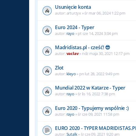
Usunięcie konta
autor:
arturzyx
»
śr mar 06, 2024 1:22 pm
Euro 2024 - Typer
autor:
rayo
»
pt cze 14, 2024 3:04 pm
Madridistas.pl - cześć! 😎
autor:
vaclav
»
ndz maja 30, 2021 12:17 pm
Zlot
autor:
kleyo
»
pn lut 28, 2022 9:49 pm
Mundial 2022 w Katarze - Typer
autor:
rayo
»
śr lis 16, 2022 7:38 pm
Euro 2020 - Typujemy wspólnie :)
autor:
rayo
»
śr cze 09, 2021 11:58 pm
EURO 2020 - TYPER MADRIDISTAS.P
autor:
Sutalk
»
śr cze 09, 2021 9:20 am