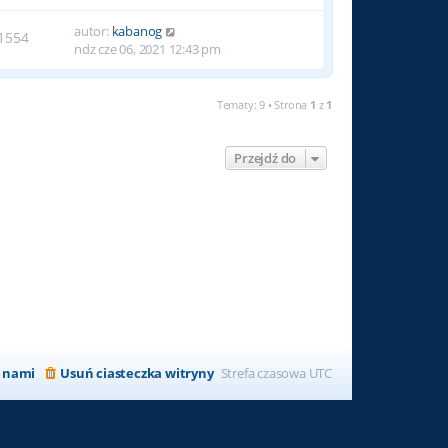
autor:
kabanog
1554
ndz cze 06, 2021 12:43 pm
Tematy: 9 • Strona
1
z
1
Przejdź do
z nami
Usuń ciasteczka witryny
Strefa czasowa
UTC