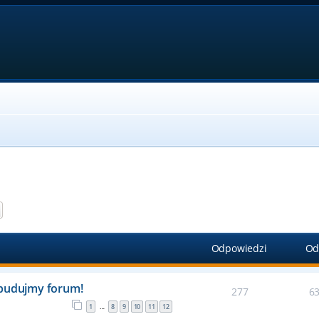
aj
Wyszukiwanie zaawansowane
Odpowiedzi
Od
 budujmy forum!
277
6
1
8
9
10
11
12
…