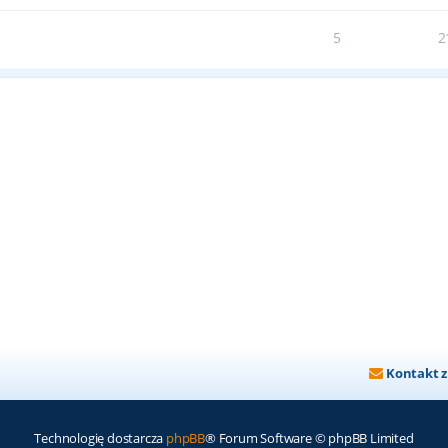
5
2
Kontakt 
Technologię dostarcza
phpBB
® Forum Software © phpBB Limited