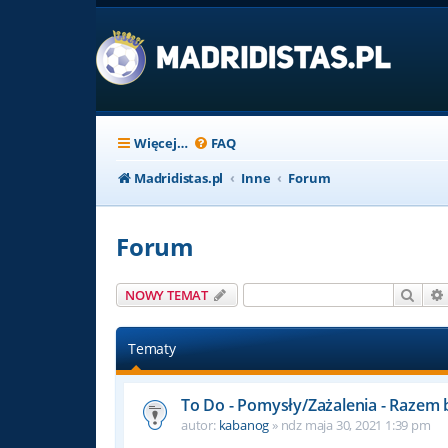
Więcej…
FAQ
Madridistas.pl
Inne
Forum
Forum
Szuk
NOWY TEMAT
Tematy
To Do - Pomysły/Zażalenia - Razem
autor:
kabanog
»
ndz maja 30, 2021 1:39 pm