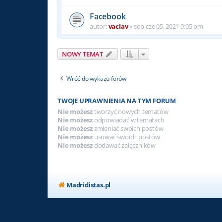
Facebook
autor:
vaclav
»
sob cze 05, 2021 9:05 pm
NOWY TEMAT
Wróć do wykazu forów
TWOJE UPRAWNIENIA NA TYM FORUM
Nie możesz
tworzyć nowych tematów
Nie możesz
odpowiadać w tematach
Nie możesz
zmieniać swoich postów
Nie możesz
usuwać swoich postów
Nie możesz
dodawać załączników
Madridistas.pl