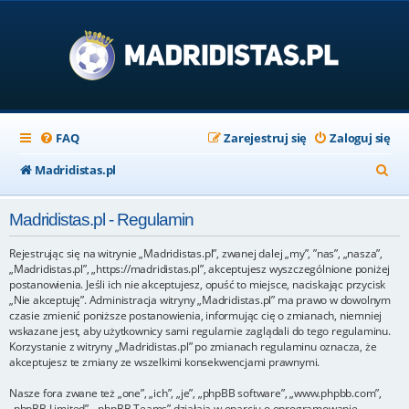
FAQ
Zarejestruj się
Zaloguj się
S
Madridistas.pl
z
Madridistas.pl - Regulamin
u
k
Rejestrując się na witrynie „Madridistas.pl”, zwanej dalej „my”, ”nas”, „nasza”,
„Madridistas.pl”, „https://madridistas.pl”, akceptujesz wyszczególnione poniżej
a
postanowienia. Jeśli ich nie akceptujesz, opuść to miejsce, naciskając przycisk
„Nie akceptuję”. Administracja witryny „Madridistas.pl” ma prawo w dowolnym
j
czasie zmienić poniższe postanowienia, informując cię o zmianach, niemniej
wskazane jest, aby użytkownicy sami regularnie zaglądali do tego regulaminu.
Korzystanie z witryny „Madridistas.pl” po zmianach regulaminu oznacza, że
akceptujesz te zmiany ze wszelkimi konsekwencjami prawnymi.
Nasze fora zwane też „one”, „ich”, „je”, „phpBB software”, „www.phpbb.com”,
„phpBB Limited”, „phpBB Teams” działają w oparciu o oprogramowanie