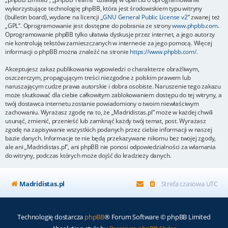
wykorzystujące technologię phpBB, która jest środowiskiem typu witryny
(bulletin board), wydane na licencji „
GNU General Public License v2
” zwanej też
„GPL”. Oprogramowanie jest dostępne do pobrania ze strony
www.phpbb.com
.
Oprogramowanie phpBB tylko ułatwia dyskusje przez internet, a jego autorzy
nie kontrolują tekstów zamieszczanych w internecie za jego pomocą. Więcej
informacji o phpBB można znaleźć na stronie
https://www.phpbb.com/
.
Akceptujesz zakaz publikowania wypowiedzi o charakterze obraźliwym,
oszczerczym, propagującym treści niezgodne z polskim prawem lub
naruszającym cudze prawa autorskie i dobra osobiste. Naruszenie tego zakazu
może skutkować dla ciebie całkowitym zablokowaniem dostępu do tej witryny, a
twój dostawca internetu zostanie powiadomiony o twoim niewłaściwym
zachowaniu. Wyrażasz zgodę na to, że „Madridistas.pl” może w każdej chwili
usunąć, zmienić, przenieść lub zamknąć każdy twój temat, post. Wyrażasz
zgodę na zapisywanie wszystkich podanych przez ciebie informacji w naszej
bazie danych. Informacje te nie będą przekazywane nikomu bez twojej zgody,
ale ani „Madridistas.pl”, ani phpBB nie ponosi odpowiedzialności za włamania
do witryny, podczas których może dojść do kradzieży danych.
Madridistas.pl
Strefa czasowa
UTC
Technologię dostarcza
phpBB
® Forum Software © phpBB Limited