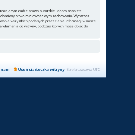
uszającym cudze prawa autorskie i dobra osobiste.
owiadomiony o twoim niewłaściwym zachowaniu. Wyrażasz
ywanie wszystkich podanych przez ciebie informacji w naszej
za włamania do witryny, podczas których może dojść do
z nami
Usuń ciasteczka witryny
Strefa czasowa
UTC