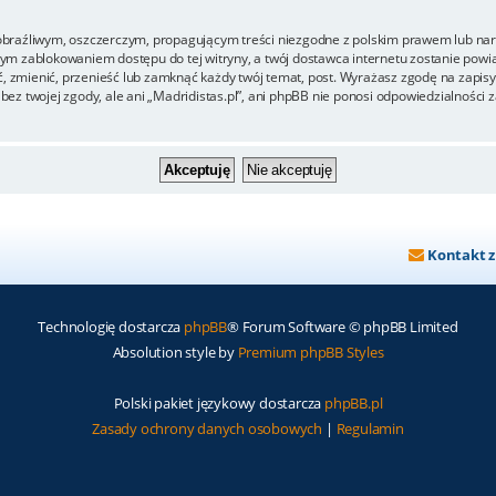
obraźliwym, oszczerczym, propagującym treści niezgodne z polskim prawem lub nar
tym zablokowaniem dostępu do tej witryny, a twój dostawca internetu zostanie p
ąć, zmienić, przenieść lub zamknąć każdy twój temat, post. Wyrażasz zgodę na zapis
ez twojej zgody, ale ani „Madridistas.pl”, ani phpBB nie ponosi odpowiedzialności 
Kontakt 
Technologię dostarcza
phpBB
® Forum Software © phpBB Limited
Absolution style by
Premium phpBB Styles
Polski pakiet językowy dostarcza
phpBB.pl
Zasady ochrony danych osobowych
|
Regulamin