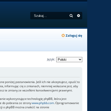
Szukaj
Wyszukiwanie zaa
Zaloguj się
Język:
ione poniżej postanowienia. Jeśli ich nie akceptujesz, opuść to
ia, informując cię o zmianach, niemniej wskazane jest, aby
ujesz te zmiany ze wszelkimi konsekwencjami prawnymi.
anie wykorzystujące technologię phpBB, która jest
e do pobrania ze strony
www.phpbb.com
. Oprogramowanie
acji o phpBB można znaleźć na stronie