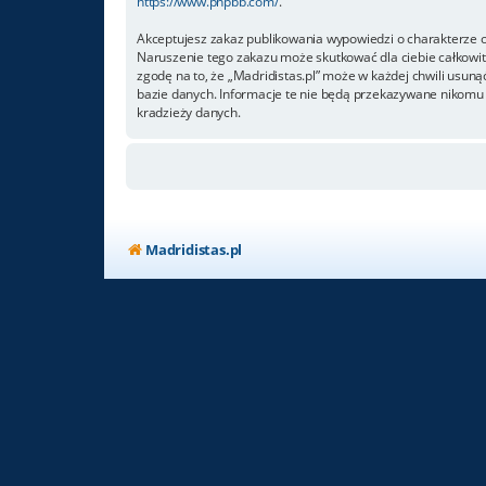
https://www.phpbb.com/
.
Akceptujesz zakaz publikowania wypowiedzi o charakterze 
Naruszenie tego zakazu może skutkować dla ciebie całkowi
zgodę na to, że „Madridistas.pl” może w każdej chwili usun
bazie danych. Informacje te nie będą przekazywane nikomu b
kradzieży danych.
Madridistas.pl