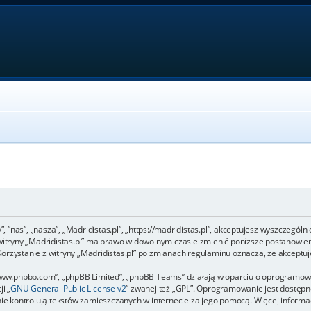
”, ”nas”, „nasza”, „Madridistas.pl”, „https://madridistas.pl”, akceptujesz wyszczególn
a witryny „Madridistas.pl” ma prawo w dowolnym czasie zmienić poniższe postanowien
 Korzystanie z witryny „Madridistas.pl” po zmianach regulaminu oznacza, że akcept
 „www.phpbb.com”, „phpBB Limited”, „phpBB Teams” działają w oparciu o oprogramow
i „
GNU General Public License v2
” zwanej też „GPL”. Oprogramowanie jest dostępn
y nie kontrolują tekstów zamieszczanych w internecie za jego pomocą. Więcej inform