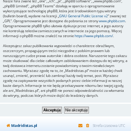
Nasze fora zwane też „one”, „ich”, „je”, „phpBB software”, „www.phpbb.com”,
„phpBB Limited”, „phpBB Teams” działają w oparciu o oprogramowanie
wykorzystujące technologię phpBB, która jest środowiskiem typu witryny
(bulletin board), wydane na licencji „
GNU General Public License v2
” zwanej też
„GPL”. Oprogramowanie jest dostępne do pobrania ze strony
www.phpbb.com
.
Oprogramowanie phpBB tylko ułatwia dyskusje przez internet, a jego autorzy
nie kontrolują tekstów zamieszczanych w internecie za jego pomocą. Więcej
informacji o phpBB można znaleźć na stronie
https://www.phpbb.com/
.
Akceptujesz zakaz publikowania wypowiedzi o charakterze obraźliwym,
oszczerczym, propagującym treści niezgodne z polskim prawem lub
naruszającym cudze prawa autorskie i dobra osobiste. Naruszenie tego zakazu
może skutkować dla ciebie całkowitym zablokowaniem dostępu do tej witryny, a
twój dostawca internetu zostanie powiadomiony o twoim niewłaściwym
zachowaniu. Wyrażasz zgodę na to, że „Madridistas.pl” może w każdej chwili
usunąć, zmienić, przenieść lub zamknąć każdy twój temat, post. Wyrażasz
zgodę na zapisywanie wszystkich podanych przez ciebie informacji w naszej
bazie danych. Informacje te nie będą przekazywane nikomu bez twojej zgody,
ale ani „Madridistas.pl”, ani phpBB nie ponosi odpowiedzialności za włamania
do witryny, podczas których może dojść do kradzieży danych.
Madridistas.pl
Strefa czasowa
UTC