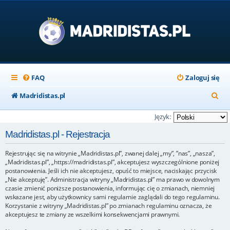
FAQ
Zaloguj się
S
Madridistas.pl
z
Język:
u
Madridistas.pl - Rejestracja
k
Rejestrując się na witrynie „Madridistas.pl”, zwanej dalej „my”, ”nas”, „nasza”,
a
„Madridistas.pl”, „https://madridistas.pl”, akceptujesz wyszczególnione poniżej
j
postanowienia. Jeśli ich nie akceptujesz, opuść to miejsce, naciskając przycisk
„Nie akceptuję”. Administracja witryny „Madridistas.pl” ma prawo w dowolnym
czasie zmienić poniższe postanowienia, informując cię o zmianach, niemniej
wskazane jest, aby użytkownicy sami regularnie zaglądali do tego regulaminu.
Korzystanie z witryny „Madridistas.pl” po zmianach regulaminu oznacza, że
akceptujesz te zmiany ze wszelkimi konsekwencjami prawnymi.