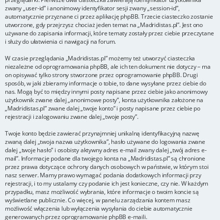
zwany „user-id” i anonimowy identyfikator sesji zwany „session-id”,
automatycznie przyznane ci przez aplikację phpBB. Trzecie ciasteczko zostanie
utworzone, gdy przejrzysz chociaż jeden temat na „Madridistas.pl”. Jest ono
używane do zapisania informacji, które tematy zostały przez ciebie przeczytane
i służy do ułatwienia ci nawigacji na forum.
W czasie przeglądania „Madridistas.pl” możemy też utworzyć ciasteczka
niezależne od oprogramowania phpBB, ale ich ten dokument nie dotyczy – ma
on opisywać tylko strony stworzone przez oprogramowanie phpBB. Drugi
sposób, w jaki zbieramy informacje o tobie, to dane wysyłane przez ciebie do
nas. Mogą być to między innymi posty napisane przez ciebie jako anonimowy
użytkownik zwane dalej „anonimowe posty”, konta użytkownika założone na
„Madridistas.pl” zwane dalej „twoje konto” i posty napisane przez ciebie po
rejestracji i zalogowaniu zwane dalej „twoje posty”.
Twoje konto będzie zawierać przynajmniej unikalną identyfikacyjną nazwę
zwaną dalej „twoja nazwa użytkownika”, hasło używane do logowania zwane
dalej „twoje hasło” i osobisty aktywny adres e-mail zwany dalej „twój adres e-
mail”. Informacje podane dla twojego konta na „Madridistas.pl” są chronione
przez prawa dotyczące ochrony danych osobowych w państwie, w którym stoi
nasz serwer. Mamy prawo wymagać podania dodatkowych informacji przy
rejestracji, i to my ustalamy czy podanie ich jest konieczne, czy nie. W każdym
przypadku, masz możliwość wybrania, które informacje o twoim koncie są
wyświetlane publicznie. Co więcej, w panelu zarządzania kontem masz
możliwość włączenia lub wyłączenia wysyłania do ciebie automatycznie
generowanych przez oprogramowanie phpBB e-maili.