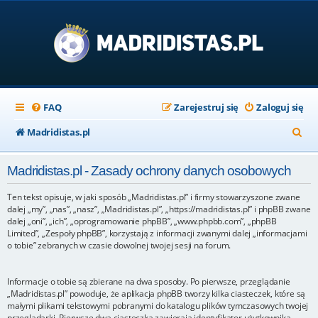
FAQ
Zarejestruj się
Zaloguj się
S
Madridistas.pl
z
Madridistas.pl - Zasady ochrony danych osobowych
u
k
Ten tekst opisuje, w jaki sposób „Madridistas.pl” i firmy stowarzyszone zwane
dalej „my”, „nas”, „nasz”, „Madridistas.pl”, „https://madridistas.pl” i phpBB zwane
a
dalej „oni”, „ich”, „oprogramowanie phpBB”, „www.phpbb.com”, „phpBB
Limited”, „Zespoły phpBB”, korzystają z informacji zwanymi dalej „informacjami
j
o tobie” zebranych w czasie dowolnej twojej sesji na forum.
Informacje o tobie są zbierane na dwa sposoby. Po pierwsze, przeglądanie
„Madridistas.pl” powoduje, że aplikacja phpBB tworzy kilka ciasteczek, które są
małymi plikami tekstowymi pobranymi do katalogu plików tymczasowych twojej
przeglądarki. Pierwsze dwa ciasteczka zawierają identyfikator użytkownika