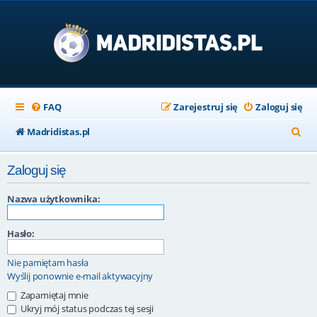
FAQ
Zarejestruj się
Zaloguj się
S
Madridistas.pl
z
Zaloguj się
u
k
Nazwa użytkownika:
a
Hasło:
j
Nie pamiętam hasła
Wyślij ponownie e-mail aktywacyjny
Zapamiętaj mnie
Ukryj mój status podczas tej sesji