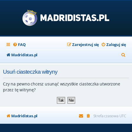
FAQ
Zarejestruj się
Zaloguj się
S
Madridistas.pl
z
Usuń ciasteczka witryny
u
k
Czy na pewno chcesz usunąć wszystkie ciasteczka utworzone
a
przez tę witrynę?
j
Madridistas.pl
Strefa czasowa
UTC