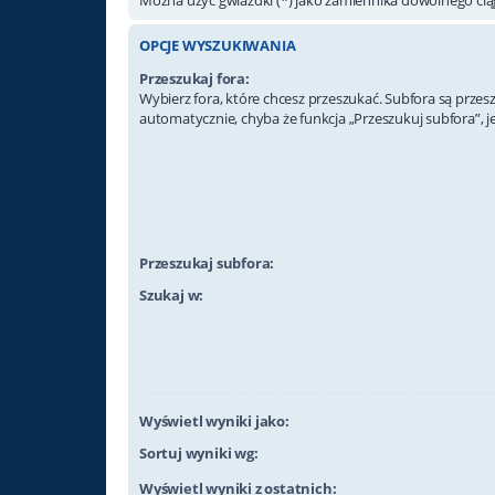
OPCJE WYSZUKIWANIA
Przeszukaj fora:
Wybierz fora, które chcesz przeszukać. Subfora są prze
automatycznie, chyba że funkcja „Przeszukuj subfora”, j
Przeszukaj subfora:
Szukaj w:
Wyświetl wyniki jako:
Sortuj wyniki wg:
Wyświetl wyniki z ostatnich: