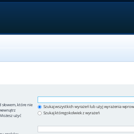
 słowem, które nie
Szukaj wszystkich wyrażeń lub użyj wyrażenia wpr
wewnątrz
Szukaj któregokolwiek z wyrażeń
 Możesz użyć
ągu znaków.