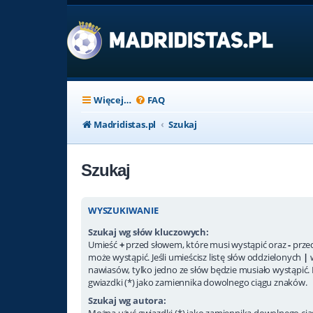
Więcej…
FAQ
Madridistas.pl
Szukaj
Szukaj
WYSZUKIWANIE
Szukaj wg słów kluczowych:
Umieść
+
przed słowem, które musi wystąpić oraz
-
przed
może wystąpić. Jeśli umieścisz listę słów oddzielonych
|
nawiasów, tylko jedno ze słów będzie musiało wystąpić.
gwiazdki (*) jako zamiennika dowolnego ciągu znaków.
Szukaj wg autora:
Można użyć gwiazdki (*) jako zamiennika dowolnego ci