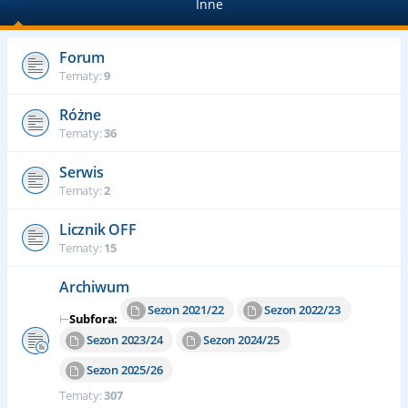
Inne
Forum
Tematy:
9
Różne
Tematy:
36
Serwis
Tematy:
2
Licznik OFF
Tematy:
15
Archiwum
Sezon 2021/22
Sezon 2022/23
⊢
Subfora:
Sezon 2023/24
Sezon 2024/25
Sezon 2025/26
Tematy:
307