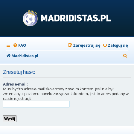
FAQ
Zarejestruj się
Zaloguj się
S
Madridistas.pl
z
Zresetuj hasło
u
k
Adres e-mail:
Musi być to adres e-mail skojarzony z twoim kontem. Jeśli nie był
a
zmieniany z poziomu panelu zarządzania kontem, jest to adres podany w
czasie rejestracji.
j