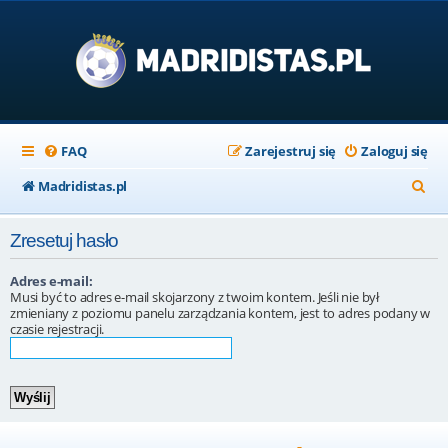
FAQ
Zarejestruj się
Zaloguj się
S
Madridistas.pl
z
Zresetuj hasło
u
k
Adres e-mail:
Musi być to adres e-mail skojarzony z twoim kontem. Jeśli nie był
a
zmieniany z poziomu panelu zarządzania kontem, jest to adres podany w
czasie rejestracji.
j