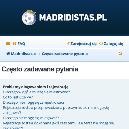
FAQ
Zarejestruj się
Zaloguj się
S
Madridistas.pl
Często zadawane pytania
z
Często zadawane pytania
u
k
a
Problemy z logowaniem i rejestracją
Dlaczego w ogóle muszę się rejestrować?
j
Co to jest COPPA?
Dlaczego nie mogę się zarejestrować?
Rejestracja została przeprowadzona poprawnie, ale nie mogę się
zalogować!
Dlaczego nie mogę się zalogować?
Rejestracja została dokonana jakiś czas temu, ale teraz nie mogę się
zalogować?!