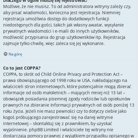
Dlaczego w ogóle muszę się rejestrować?
Możliwe, że nie musisz. To od administratora witryny zależy czy,
aby pisać wiadomości, konieczna jest rejestracja. Niemniej
rejestracja umożliwia dostęp do dodatkowych funkcji
niedostępnych dla gości, takich jak własny awatar, wysyłanie
prywatnych wiadomości i e-maili do innych użytkowników,
możliwość przypisania do grup użytkowników itp. Rejestracja
zajmuje tylko chwilę, więc zaleca się jej wykonanie.
Na górę
Co to jest COPPA?
COPPA, to skrót od Child Online Privacy and Protection Act –
prawa obowiązującego od 1998 roku w USA, nakładającego na
właścicieli stron internetowych, które potencjalnie mogą zbierać
informacje od osób małoletnich – mających mniej niż 13 lat –
obowiązek posiadania pisemnej zgody rodziców lub opiekunów
prawnych na zbieranie informacji prywatnych od osób poniżej 13
roku życia. Jeżeli nie masz pewności czy to dotyczy ciebie jako
kogoś próbującego zarejestrować się na danej witrynie
internetowej – skontaktuj się z prawnikiem, by uzyskać
wyjaśnienie. phpBB Limited i właściciele tej witryny nie
dostarczają pomocy prawnej z wyjątkiem przypadku opisanego w