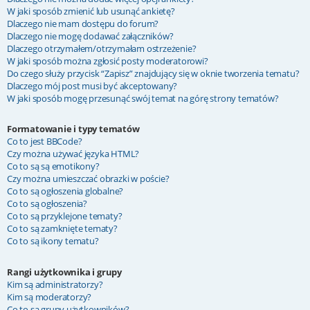
W jaki sposób zmienić lub usunąć ankietę?
Dlaczego nie mam dostępu do forum?
Dlaczego nie mogę dodawać załączników?
Dlaczego otrzymałem/otrzymałam ostrzeżenie?
W jaki sposób można zgłosić posty moderatorowi?
Do czego służy przycisk “Zapisz” znajdujący się w oknie tworzenia tematu?
Dlaczego mój post musi być akceptowany?
W jaki sposób mogę przesunąć swój temat na górę strony tematów?
Formatowanie i typy tematów
Co to jest BBCode?
Czy można używać języka HTML?
Co to są są emotikony?
Czy można umieszczać obrazki w poście?
Co to są ogłoszenia globalne?
Co to są ogłoszenia?
Co to są przyklejone tematy?
Co to są zamknięte tematy?
Co to są ikony tematu?
Rangi użytkownika i grupy
Kim są administratorzy?
Kim są moderatorzy?
Co to są grupy użytkowników?