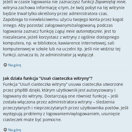
Jeżeli w czasie logowania nie zaznaczysz funkcji
Zapamiętaj mnie
,
witryna zachowa informację o tym, że twój pobyt na tej witrynie
będzie trwał tylko określony przez administratora czas.
Zapobiega to niewłaściwemu użyciu twojego konta przez kogoś
innego. Aby pozostać zalogowanym/zalogowaną, podczas
logowania zaznacz funkcję
Loguj mnie automatycznie
. Jest to
niezalecane, jeżeli korzystasz z witryny z ogólnie dostępnego
komputera, np. w bibliotece, kawiarence internetowej, sali
komputerowej w szkole lub na uczelni itp. Jeśli nie widzisz tej
funkcji, oznacza to, że administrator ją wyłączył.
Na górę
Jak działa funkcja “Usuń ciasteczka witryny”?
Funkcja “Usuń ciasteczka witryny” usuwa ciasteczka utworzone
przez phpBB dzięki, którym użytkownik jest autoryzowany i
logowany do witryny. Dostarczają one również funkcję – jeśli
została włączona przez administratora witryny – śledzenia
przeczytanych i nieprzeczytanych przez użytkownika postów. Jeśli
występują problemy z logowaniem/wylogowaniem, usunięcie
ciasteczek może być pomocne.
Na górę