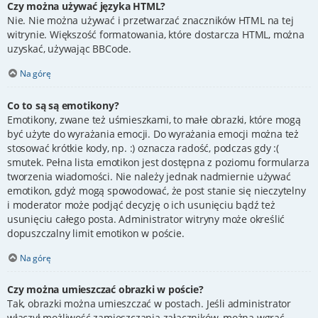
Czy można używać języka HTML?
Nie. Nie można używać i przetwarzać znaczników HTML na tej
witrynie. Większość formatowania, które dostarcza HTML, można
uzyskać, używając BBCode.
Na górę
Co to są są emotikony?
Emotikony, zwane też uśmieszkami, to małe obrazki, które mogą
być użyte do wyrażania emocji. Do wyrażania emocji można też
stosować krótkie kody, np. :) oznacza radość, podczas gdy :(
smutek. Pełna lista emotikon jest dostępna z poziomu formularza
tworzenia wiadomości. Nie należy jednak nadmiernie używać
emotikon, gdyż mogą spowodować, że post stanie się nieczytelny
i moderator może podjąć decyzję o ich usunięciu bądź też
usunięciu całego posta. Administrator witryny może określić
dopuszczalny limit emotikon w poście.
Na górę
Czy można umieszczać obrazki w poście?
Tak, obrazki można umieszczać w postach. Jeśli administrator
włączył możliwość zamieszczania załączników, można wgrać