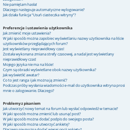
Nie pamiętam hasła!
Dlaczego następuje automatyczne wylogowanie?
Jak działa funkcja “Usuń ciasteczka witryny”?
Preferencje i ustawienia użytkownika
Jak zmienić moje ustawienia?
W jaki sposób można zapobiec wyświetlaniu nazwy użytkownika na liście
użytkowników przeglądających forum?
Jest wyświetlany nieprawidłowy czas!
Została wykonana zmiana strefy czasowej, a nadal jest wyświetlany
nieprawidłowy czas!
Mojego języka nie ma na liście!
Czym są obrazki wyświetlane obok nazwy użytkownika?
Jak wyświetlić awatar?
Co to jest ranga i jak można ją zmienić?
Podczas próby wysłania wiadomości e-mail do użytkownika witryna prosi
mnie o zalogowanie. Dlaczego?
Problemy z pisaniem
Jak utworzyć nowy temat na forum lub wysłać odpowiedź w temacie?
W jaki sposób można zmienić lub usunąć post?
W jaki sposób można dodać podpis do swojego posta?
W jaki sposób można utworzyć ankietę?
Dlaczego nie można dodać więcej opcji ankiety?