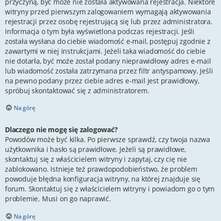
przyczyną, być może nie została aktywowana rejestracja. Niektóre
witryny przed pierwszym zalogowaniem wymagają aktywowania
rejestracji przez osobę rejestrującą się lub przez administratora.
Informacja o tym była wyświetlona podczas rejestracji. Jeśli
została wysłana do ciebie wiadomość e-mail, postępuj zgodnie z
zawartymi w niej instrukcjami. Jeżeli taka wiadomość do ciebie
nie dotarła, być może został podany nieprawidłowy adres e-mail
lub wiadomość została zatrzymana przez filtr antyspamowy. Jeśli
na pewno podany przez ciebie adres e-mail jest prawidłowy,
spróbuj skontaktować się z administratorem.
Na górę
Dlaczego nie mogę się zalogować?
Powodów może być kilka. Po pierwsze sprawdź, czy twoja nazwa
użytkownika i hasło są prawidłowe. Jeżeli są prawidłowe,
skontaktuj się z właścicielem witryny i zapytaj, czy cię nie
zablokowano. Istnieje też prawdopodobieństwo, że problem
powoduje błędna konfiguracja witryny, na której znajduje się
forum. Skontaktuj się z właścicielem witryny i powiadom go o tym
problemie. Musi on go naprawić.
Na górę