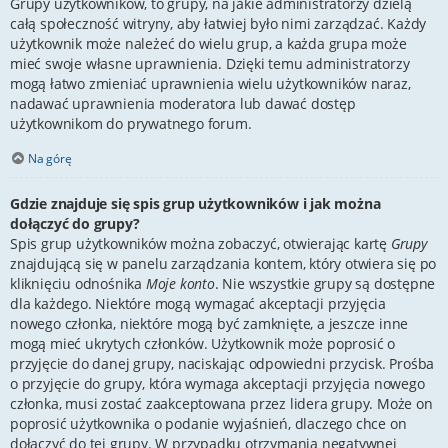
Grupy użytkowników, to grupy, na jakie administratorzy dzielą
całą społeczność witryny, aby łatwiej było nimi zarządzać. Każdy
użytkownik może należeć do wielu grup, a każda grupa może
mieć swoje własne uprawnienia. Dzięki temu administratorzy
mogą łatwo zmieniać uprawnienia wielu użytkowników naraz,
nadawać uprawnienia moderatora lub dawać dostęp
użytkownikom do prywatnego forum.
Na górę
Gdzie znajduje się spis grup użytkowników i jak można
dołączyć do grupy?
Spis grup użytkowników można zobaczyć, otwierając kartę
Grupy
znajdującą się w panelu zarządzania kontem, który otwiera się po
kliknięciu odnośnika
Moje konto
. Nie wszystkie grupy są dostępne
dla każdego. Niektóre mogą wymagać akceptacji przyjęcia
nowego członka, niektóre mogą być zamknięte, a jeszcze inne
mogą mieć ukrytych członków. Użytkownik może poprosić o
przyjęcie do danej grupy, naciskając odpowiedni przycisk. Prośba
o przyjęcie do grupy, która wymaga akceptacji przyjęcia nowego
członka, musi zostać zaakceptowana przez lidera grupy. Może on
poprosić użytkownika o podanie wyjaśnień, dlaczego chce on
dołączyć do tej grupy. W przypadku otrzymania negatywnej