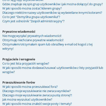
Gdzie znajduje się spis grup użytkowników i jak można dołączyć do grupy?
W jaki sposób można zostać liderem grupy?
Dlaczego niektóre nazwy użytkowników są wyświetlane innymi kolorami?
Co to jest “Domyślna grupa użytkownika”?
Czym jest odnośnik “Zespół administracyjny”?
Prywatne wiadomości
Nie mogę wysyłać prywatnych wiadomości!
Otrzymuję niechciane prywatne wiadomości!
Otrzymałem/otrzymałam spam lub obraźliwy e-mail od kogoś z tej
witryny!
Przyjaciele i wrogowie
Co to jest lista przyjaciół i wrogów?
W jaki sposób można dodawać/usuwać użytkowników z listy przyjaciół lub
wrogów?
Przeszukiwanie forów
W jaki sposób można przeszukiwać fora?
Dlaczego moje wyszukiwanie nie zwraca wyników?
Dlaczego moje wyszukiwanie zwraca pustą stronę?!
Jak można wyszukać użytkowników?
W jaki sposób można znaleźć swoje posty i tematy?