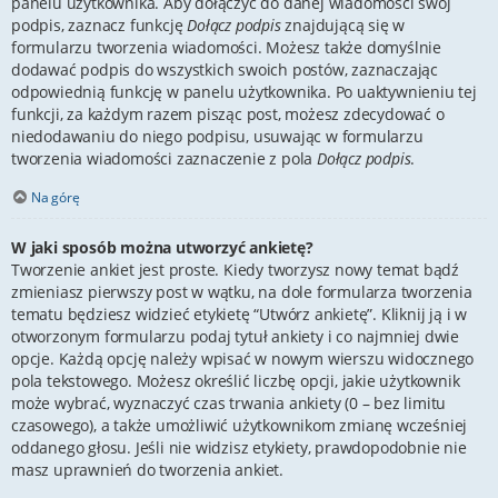
panelu użytkownika. Aby dołączyć do danej wiadomości swój
podpis, zaznacz funkcję
Dołącz podpis
znajdującą się w
formularzu tworzenia wiadomości. Możesz także domyślnie
dodawać podpis do wszystkich swoich postów, zaznaczając
odpowiednią funkcję w panelu użytkownika. Po uaktywnieniu tej
funkcji, za każdym razem pisząc post, możesz zdecydować o
niedodawaniu do niego podpisu, usuwając w formularzu
tworzenia wiadomości zaznaczenie z pola
Dołącz podpis
.
Na górę
W jaki sposób można utworzyć ankietę?
Tworzenie ankiet jest proste. Kiedy tworzysz nowy temat bądź
zmieniasz pierwszy post w wątku, na dole formularza tworzenia
tematu będziesz widzieć etykietę “Utwórz ankietę”. Kliknij ją i w
otworzonym formularzu podaj tytuł ankiety i co najmniej dwie
opcje. Każdą opcję należy wpisać w nowym wierszu widocznego
pola tekstowego. Możesz określić liczbę opcji, jakie użytkownik
może wybrać, wyznaczyć czas trwania ankiety (0 – bez limitu
czasowego), a także umożliwić użytkownikom zmianę wcześniej
oddanego głosu. Jeśli nie widzisz etykiety, prawdopodobnie nie
masz uprawnień do tworzenia ankiet.